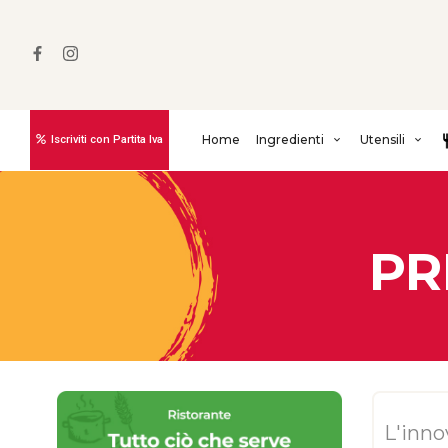
Home
Ingredienti
Utensili
Iscriviti con Partita Iva
PR
L'inno