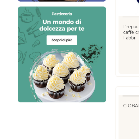
Prepara
caffe c
Fabbri
CIOBAR