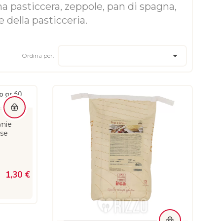
ma pasticcera, zeppole, pan di spagna,
e della pasticceria.

Ordina per:
wnie
ese
1,30 €