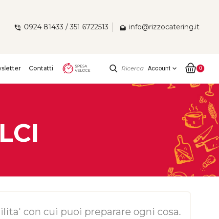
0924 81433 / 351 6722513
info@rizzocatering.it
sletter
Contatti
Ricerca
expand_more
Account
0
LCI
ilita' con cui puoi preparare ogni cosa.