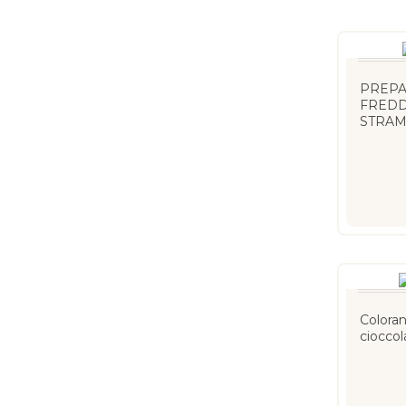
PREPA
FREDD
STRA
Colora
cioccol