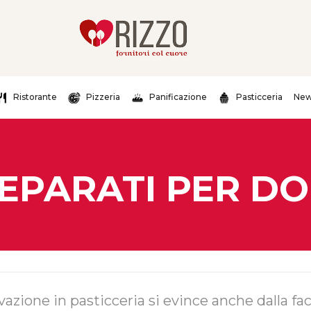
Ristorante
Pizzeria
Panificazione
Pasticceria
New
EPARATI PER DO
vazione in pasticceria si evince anche dalla fac