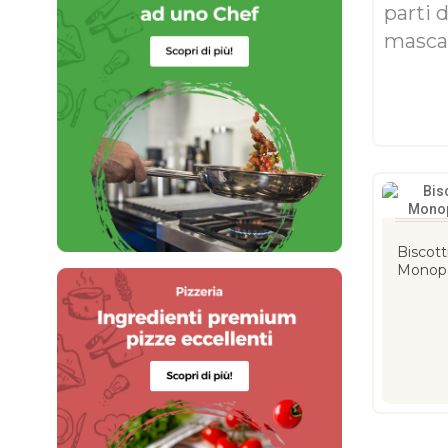
parti 
mascar
Biscott
Monopo