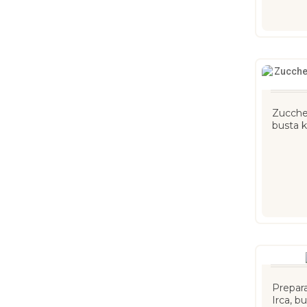
Zuccher
busta k
Prepar
Irca, b