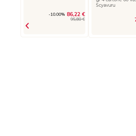
Scyavuru
86,22 €
-10.00%
95,80 €
stine
x5.5h
eone
15,10 €