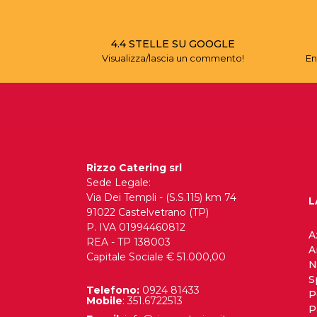
4.4 STELLE SU GOOGLE
Visualizza/lascia un commento!
En
Rizzo Catering srl
Sede Legale:
Via Dei Templi - (S.S.115) km 74
L
91022 Castelvetrano (TP)
P. IVA 01994460812
A
REA - TP 138003
A
Capitale Sociale € 51.000,00
N
S
Telefono:
0924 81433
P
Mobile
: 351.6722513
P