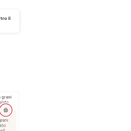
ro il 
Nuovo
Grissini senza gluti
grani
Cassetta Scatola legno
olio EVO gr 120 12
lato
per alimenti cm
monoporzioni Ingl
nf.
24x16x7h Comas