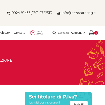
0924 81433 / 351 6722513
info@rizzocatering.it
sletter
Contatti
Ricerca
expand_more
Account
0
AZIONE
r