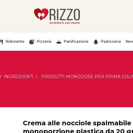
Ristorante
Pizzeria
Panificazione
Pasticceria
New
INGREDIENTI
PRODOTTI MONODOSE PER PRIMA COL
Crema alle nocciole spalmabile
monoporzione plastica da 20 g