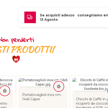
Se acquisti adesso   consegniamo ent
13 Agosto
Non perderti
TI PRODOTTI!
Portatovaglioli inox cm
14x6 Caper
Chicchi di Caffè in 
vetro
ricoperti da ciocco
etti
fondente al 50% co