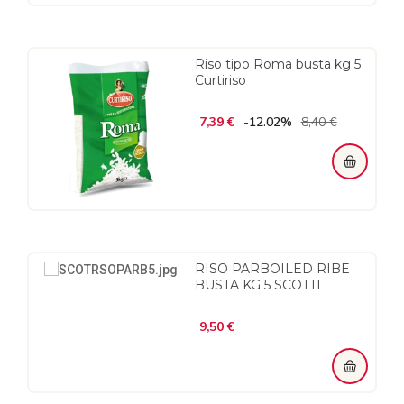
Riso tipo Roma busta kg 5
Curtiriso
Prezzo
Prezzo
7,39 €
-12.02%
8,40 €
regolare
RISO PARBOILED RIBE
BUSTA KG 5 SCOTTI
Prezzo
9,50 €