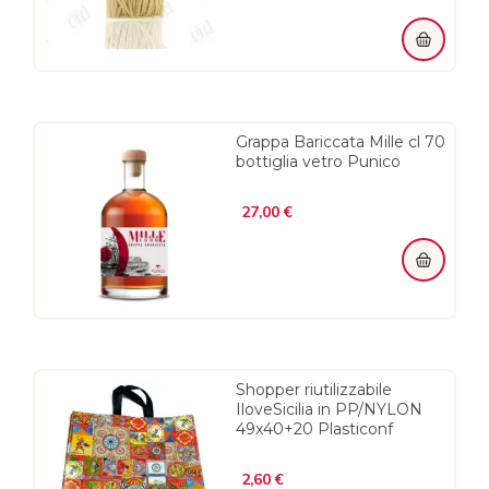
Grappa Bariccata Mille cl 70
bottiglia vetro Punico
Prezzo
27,00 €
Shopper riutilizzabile
IloveSicilia in PP/NYLON
49x40+20 Plasticonf
Prezzo
2,60 €