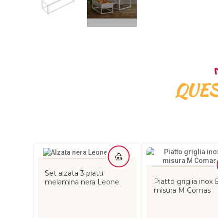
QUES
Nuovo
 26x12
Set alzata 3 piatti
Piatto griglia inox
melamina nera Leone
misura M Comas