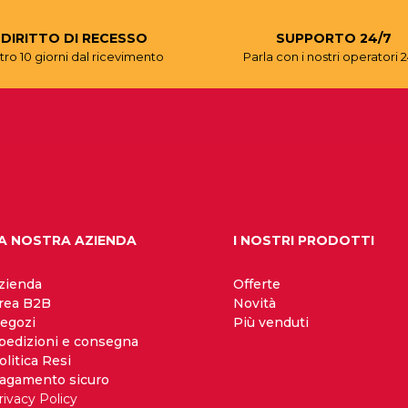
DIRITTO DI RECESSO
SUPPORTO 24/7
tro 10 giorni dal ricevimento
Parla con i nostri operatori 2
A NOSTRA AZIENDA
I NOSTRI PRODOTTI
zienda
Offerte
rea B2B
Novità
egozi
Più venduti
pedizioni e consegna
olitica Resi
agamento sicuro
rivacy Policy