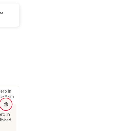
o 
Piatto quadrato bianco
Cestino Prestige
ro in
17x17 Leone
bicolore 21 X 6,5 H
16,5x8