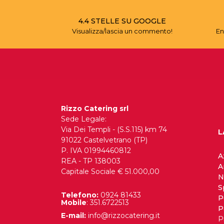
4.4 STELLE SU GOOGLE
Visualizza/lascia un commento!
En
Rizzo Catering srl
Sede Legale:
Via Dei Templi - (S.S.115) km 74
L
91022 Castelvetrano (TP)
P. IVA 01994460812
A
REA - TP 138003
A
Capitale Sociale € 51.000,00
N
S
Telefono:
0924 81433
P
Mobile
: 351.6722513
P
E-mail:
info@rizzocatering.it
P