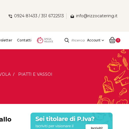
0924 81433 / 351 6722513
info@rizzocatering.it
sletter
Contatti
Ricerca
expand_more
Account
0
VOLA
PIATTI E VASSOI
allo