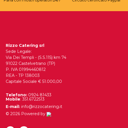
Parla con i nostri operatori 24/7
Circuito certificato Paypal
Rizzo Catering srl
Sede Legale:
Via Dei Templi - (S.S.115) km 74
91022 Castelvetrano (TP)
P. IVA 01994460812
REA - TP 138003
Capitale Sociale € 51.000,00
Telefono:
0924 81433
Mobile
: 351.6722513
E-mail:
info@rizzocatering.it
© 2026 Powered by